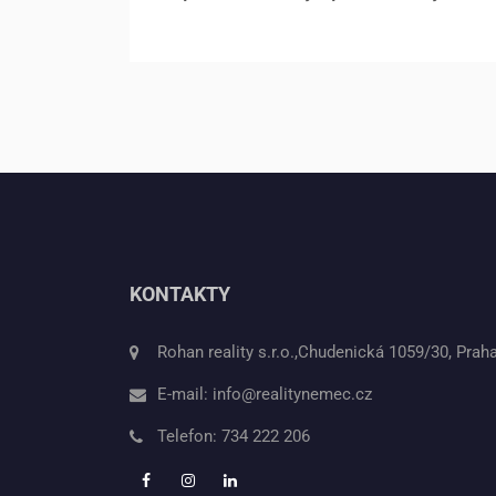
KONTAKTY
Rohan reality s.r.o.,Chudenická 1059/30, Prah
E-mail:
info@realitynemec.cz
Telefon:
734 222 206