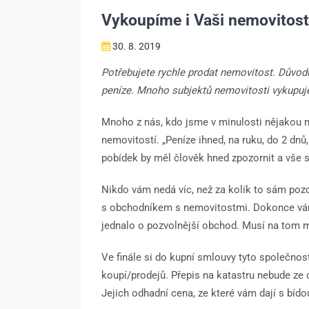
Vykoupíme i Vaši nemovitost
30. 8. 2019
Potřebujete rychle prodat nemovitost. Důvodů 
peníze. Mnoho subjektů nemovitosti vykupuje
Mnoho z nás, kdo jsme v minulosti nějakou n
nemovitostí. „Peníze ihned, na ruku, do 2 dnů,
pobídek by měl člověk hned zpozornit a vše s
Nikdo vám nedá víc, než za kolik to sám pozd
s obchodníkem s nemovitostmi. Dokonce vám n
jednalo o pozvolnější obchod. Musí na tom mít
Ve finále si do kupní smlouvy tyto společnost
koupí/prodejů. Přepis na katastru nebude ze 
Jejich odhadní cena, ze které vám dají s bídou