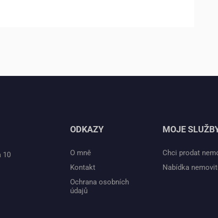
ODKAZY
MOJE SLUŽB
O mně
Chci prodat nem
a 10
Kontakt
Nabídka nemovit
Ochrana osobních
údajů