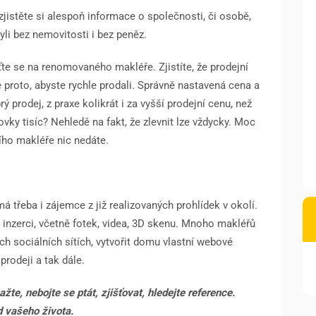
 zjistěte si alespoň informace o společnosti, či osobě,
li bez nemovitosti i bez peněz.
ťte se na renomovaného makléře. Zjistíte, že prodejní
e proto, abyste rychle prodali. Správně nastavená cena a
 prodej, z praxe kolikrát i za vyšší prodejní cenu, než
ovky tisíc? Nehledě na fakt, že zlevnit lze vždycky. Moc
ního makléře nic nedáte.
á třeba i zájemce z již realizovaných prohlídek v okolí.
 inzerci, včetně fotek, videa, 3D skenu. Mnoho makléřů
h sociálních sítích, vytvořit domu vlastní webové
prodeji a tak dále.
žte, nebojte se ptát, zjišťovat, hledejte reference.
 vašeho života.