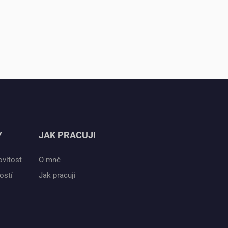
Y
JAK PRACUJI
ovitost
O mně
ostí
Jak pracuji