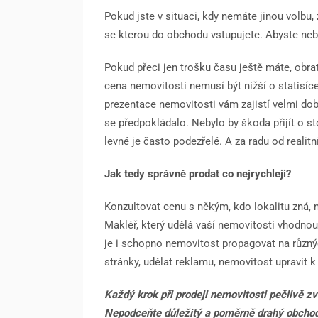
Pokud jste v situaci, kdy nemáte jinou volbu,
se kterou do obchodu vstupujete. Abyste neby
Pokud přeci jen trošku času ještě máte, obra
cena nemovitosti nemusí být nižší o statisíc
prezentace nemovitosti vám zajistí velmi dobrý
se předpokládalo. Nebylo by škoda přijít o st
levné je často podezřelé. A za radu od realit
Jak tedy správně prodat co nejrychleji?
Konzultovat cenu s někým, kdo lokalitu zná, m
Makléř, který udělá vaší nemovitosti vhodnou
je i schopno nemovitost propagovat na různýc
stránky, udělat reklamu, nemovitost upravit k 
Každý krok při prodeji nemovitosti pečlivě zva
Nepodceňte důležitý a poměrně drahý obchod