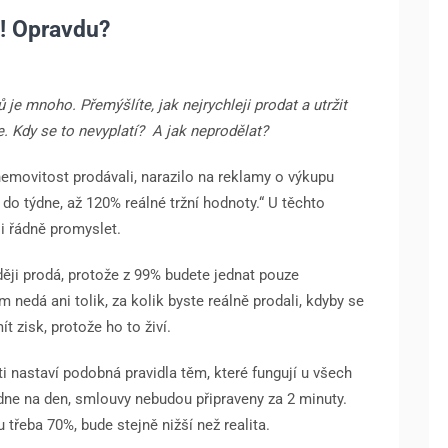
! Opravdu?
je mnoho. Přemýšlíte, jak nejrychleji prodat a utržit
. Kdy se to nevyplatí?
A jak neprodělat?
emovitost prodávali, narazilo na reklamy o výkupu
 do týdne, až 120% reálné tržní hodnoty.“ U těchto
i řádně promyslet.
ěji prodá, protože z 99% budete jednat pouze
edá ani tolik, za kolik byste reálně prodali, kdyby se
 zisk, protože ho to živí.
i nastaví podobná pravidla těm, které fungují u všech
dne na den, smlouvy nebudou připraveny za 2 minuty.
 třeba 70%, bude stejně nižší než realita.