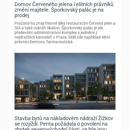
Domov Červeného jelena i elitních právníků
změní majitele. Šporkovský palác je na
prodej
Pražané ho znají hlavně díky restauracím Červený jelen a
SIA a také cukráři Skálovi. Šporkovský palác je ale
především administrativní komplex s jedněmi z
nejdražších kanceláří v Praze. Sídlí zde například elitní
právníci Dentons, farmaceutická...
Stavba bytů na nákladovém nádraží Žižkov
se rozjíždí. Penta požádala o povolení na
zbytek severovýchodní části, ve hře jsou