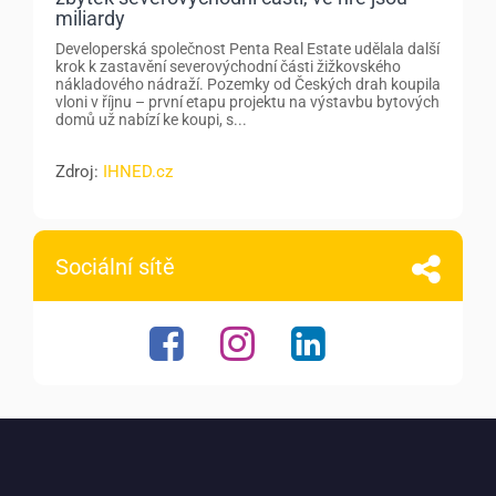
miliardy
Developerská společnost Penta Real Estate udělala další
krok k zastavění severovýchodní části žižkovského
nákladového nádraží. Pozemky od Českých drah koupila
vloni v říjnu – první etapu projektu na výstavbu bytových
domů už nabízí ke koupi, s...
Zdroj:
IHNED.cz
Sociální sítě