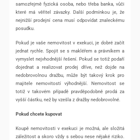
samozřejmě fyzická osoba, nebo třeba banka, vůči
které má věřitel závazky. Další podmínkou je, že
nejnižší prodejní cena musí odpovídat znaleckému
posudku.
Pokud je vaše nemovitost v exekuci, je dobré začít
jednat rychle. Spojit se s makléřem a právníkem a
vymyslet nejvhodnější řešení. Pokud se totiž podaří
dojednat a realizovat prodej dříve, než dojde na
nedobrovolnou dražbu, může být takový krok pro
majitele nemovitostí výhodnější. Nemovitost se
totiž v takovém případě pravděpodobně prodá za
vyšší částku, než by vzešla z dražby nedobrovolné.
Pokud chcete kupovat
Koupě nemovitosti v exekuci je možná, ale složitá
záležitost a skoro vždy s sebou nese nějaké riziko.