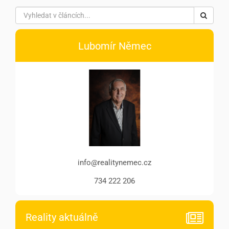
Lubomír Němec
info@realitynemec.cz
734 222 206
Reality aktuálně